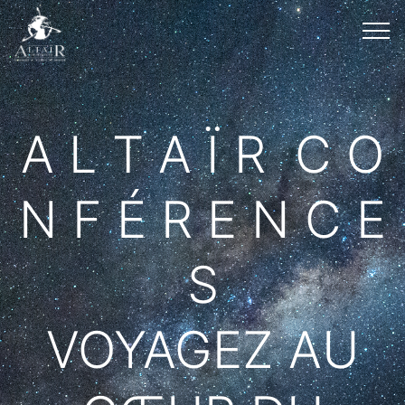
A L T A Ï R C O
N F É R E N C E
S
VOYAGEZ AU