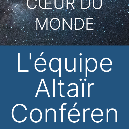
CŒUR DU
MONDE
L'équipe
Altaïr
Conféren