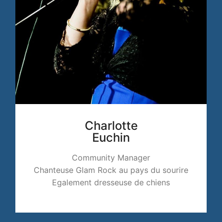
Charlotte
Euchin
Community Manager
Chanteuse Glam Rock au pays du sourire
Egalement dresseuse de chiens