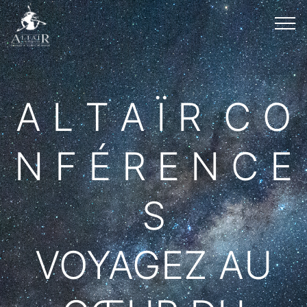
A L T A Ï R C O
N F É R E N C E
S
VOYAGEZ AU