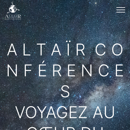
A L T A Ï R C O
N F É R E N C E
S
VOYAGEZ AU