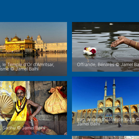
, le Temple d'Or d'Amritsar,
Offrande, Bénarès © Jamel Ba
isme © Jamel Balhi
Iran, ancien théâtre de Yazd 
Jamel Balhi
, Sadhu © Jamel Balhi