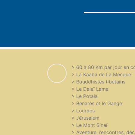
> 60 à 80 Km par jour en co
> La Kaaba de La Mecque
> Bouddhistes tibétains
> Le Dalaï Lama
> Le Potala
> Bénarès et le Gange
> Lourdes
> Jérusalem
> Le Mont Sinaï
> Aventure, rencontres, dé