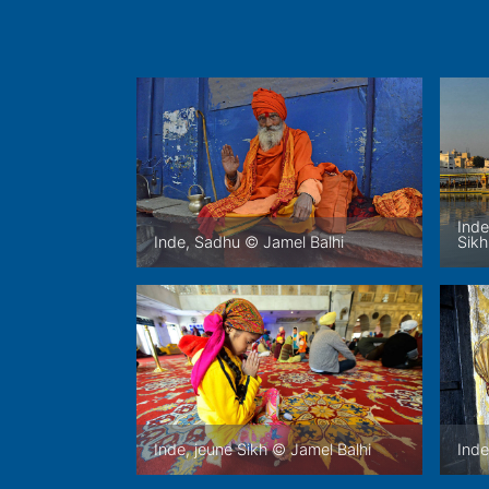
Inde
Inde, Sadhu © Jamel Balhi
Sikh
Inde, jeune Sikh © Jamel Balhi
Inde