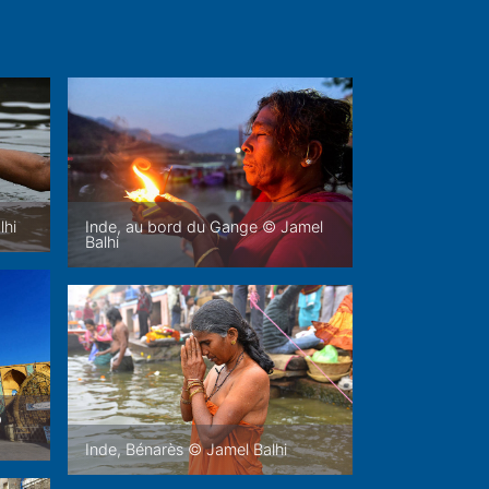
Inde, au bord du Gange © Jamel
lhi
Balhi
©
Inde, Bénarès © Jamel Balhi