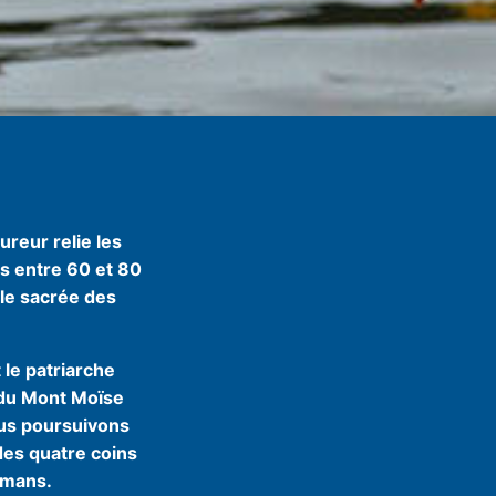
reur relie les
s entre 60 et 80
lle sacrée des
 le patriarche
 du Mont Moïse
ous poursuivons
des quatre coins
lmans.