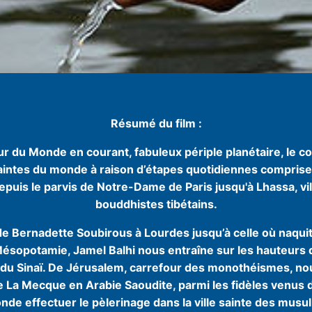
Résumé du film :
r du Monde en courant, fabuleux périple planétaire, le cou
saintes du monde à raison d’étapes quotidiennes comprise
epuis le parvis de Notre-Dame de Paris jusqu'à Lhassa, vi
bouddhistes tibétains.
de Bernadette Soubirous à Lourdes jusqu’à celle où naquit
sopotamie, Jamel Balhi nous entraîne sur les hauteurs
 du Sinaï. De Jérusalem, carrefour des monothéismes, n
e La Mecque en Arabie Saoudite, parmi les fidèles venus 
nde effectuer le pèlerinage dans la ville sainte des musu