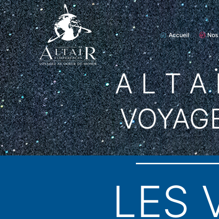
Accueil
Nos
A L T A 
VOYAG
LES 