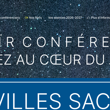
 conférenciers
Nos films
Vos séances 2026-2027
Plus d'inform
Ï R C O N F É R 
EZ AU CŒUR DU
VILLES SA