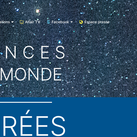
ations
Altaïr TV
Facebook
Espace presse
E N C E S
 MONDE
CRÉES