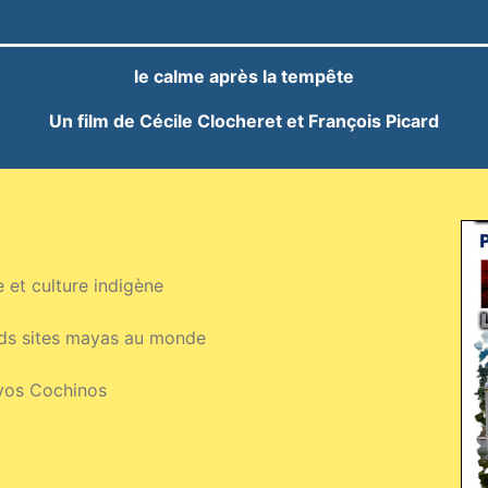
le calme après la tempête
Un film de Cécile Clocheret et François Picard
 et culture indigène
nds sites mayas au monde
ayos Cochinos