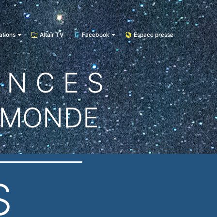
ations
Altaïr TV
Facebook
Espace presse
E N C E S
 MONDE
S