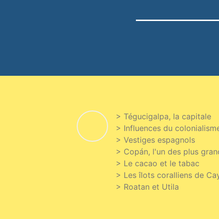
> Tégucigalpa, la capitale
> Influences du colonialisme
> Vestiges espagnols
> Copán, l'un des plus gra
> Le cacao et le tabac
> Les îlots coralliens de C
> Roatan et Utila