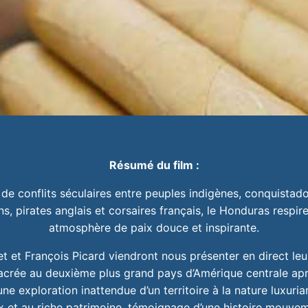
Résumé du film :
 de conflits séculaires entre peuples indigènes, conquistad
ns, pirates anglais et corsaires français, le Honduras respir
atmosphère de paix douce et inspirante.
t et François Picard viendront nous présenter en direct leu
crée au deuxième plus grand pays d’Amérique centrale aprè
ne exploration inattendue d’un territoire à la nature luxuria
x et au riche patrimoine, témoignage d’une histoire mouve