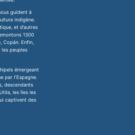
nous guident à
ulture indigène.
tique, et d’autres
 remontons 1300
, Copán. Enfin,
 les peuples
rchipels émergeant
ue par l'Espagne.
as, descendants
la, les îles les
ui captivent des