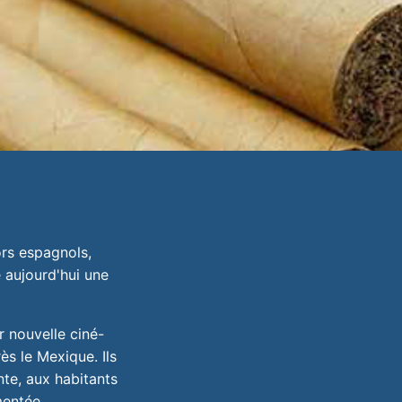
ors espagnols,
e aujourd'hui une
r nouvelle ciné-
s le Mexique. Ils
nte, aux habitants
mentée.