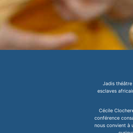
Jadis théâtre
esclaves africai
Cécile Clochere
conférence consa
nous convient à u
curieu