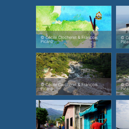
© Cécile Clocheret & François
© Cé
Picard
Pica
© Cécile Clocheret & François
© Cé
Picard
Pica