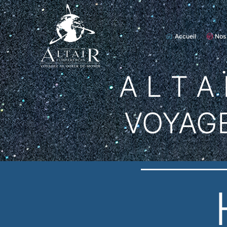
Accueil
Nos
A L T A 
VOYAG