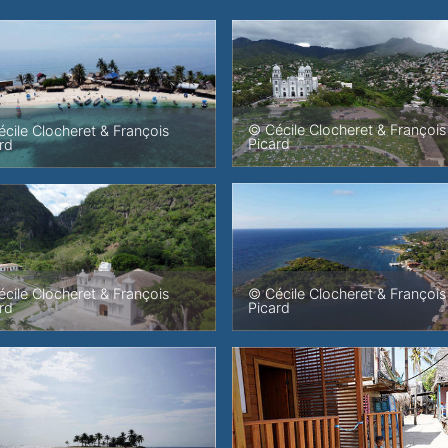
© Cécile Clocheret & François
cile Clocheret & François
Picard
rd
© Cécile Clocheret & François
cile Clocheret & François
Picard
rd