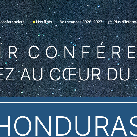
 conférenciers
Nos films
Vos séances 2026-2027
Plus d'inform
Ï R C O N F É R 
EZ AU CŒUR DU
HONDURA