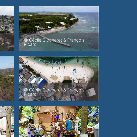
© Cécile Clocheret & François
Picard
© Cécile Clocheret & François
Picard