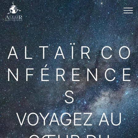
A L T A Ï R C O
N F É R E N C E
S
VOYAGEZ AU