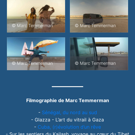
© Marc Temmerman
© Marc Temmerman
© Marc Temmerman
© Marc Temmerman
Filmographie de Marc Temmerman
-
Sénégal, du nord au sud
- Glazza - L’art du vitrail à Gaza
-
Cuba, (r)évolution d’un rêve
- Sur les sentiers du Kailash, voyage au cœur
du Tibet