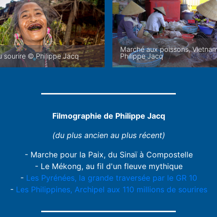
Marché aux poissons, Vietna
 sourire © Philippe Jacq
Philippe Jacq
Filmographie de Philippe Jacq
(du plus ancien au plus récent)
- Marche pour la Paix, du Sinaï à Compostelle
- Le Mékong, au fil d'un fleuve mythique
-
Les Pyrénées, la grande traversée par le GR 10
-
Les Philippines, Archipel aux 110 millions de sourires