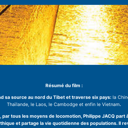
Résumé du film :
 sa source au nord du Tibet et traverse six pays:
la Chin
Thaïlande, le Laos, le Cambodge et enfin le Vietnam
.
, par tous les moyens de locomotion, Philippe JACQ part 
thique et partage la vie quotidienne des populations. Il re