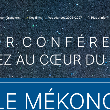
 conférenciers
Nos films
Vos séances 2026-2027
Plus d'inform
Ï R C O N F É R 
EZ AU CŒUR DU
LE MÉKON