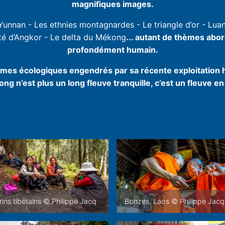
magnifiques images.
Yunnan - Les ethnies montagnardes - Le triangle d’or - Lua
ité d’Angkor - Le delta du Mékong
... autant de thèmes abor
profondément humain.
mes écologiques engendrés par sa récente exploitation 
ng n’est plus un long fleuve tranquille, c’est un fleuve en
rins tibétains © Philippe Jacq
Bonzes, Laos © Philippe Jacq