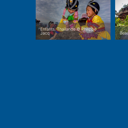
Enfants, Thaïlande © Philippe
Jacq
Beau