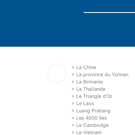
> La Chine
> La province du Yunnan
> La Birmanie
> La Thaïlande
> Le Triangle d'Or
> Le Laos
> Luang Prabang
> Les 4000 îles
> Le Cambodge
> Le Vietnam