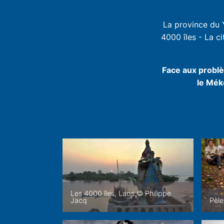
La province du 
4000 îles - La c
Face aux problè
le Méko
Les 4000 îles, Laos © Philippe
Jacq
Pèle