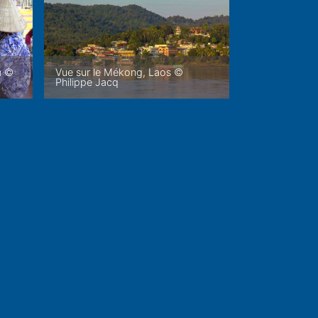
m ©
Vue sur le Mékong, Laos ©
Philippe Jacq