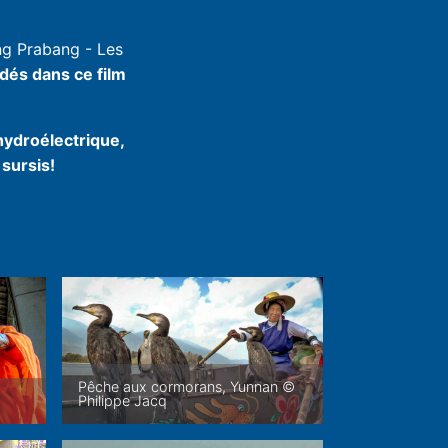
ng Prabang - Les
dés dans ce film
hydroélectrique,
 sursis!
Pêche aux cormorans, Yunnan ©
Philippe Jacq