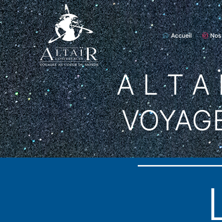
Accueil
Nos
A L T A 
VOYAG