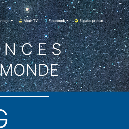
ations
Altaïr TV
Facebook
Espace presse
E N C E S
 MONDE
G