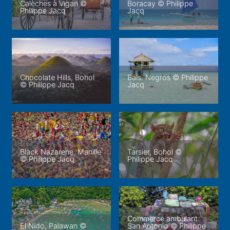
Calèches à Vigan ©
Boracay © Philippe
Philippe Jacq
Jacq
Chocolate Hills, Bohol
Baïs. Negros © Philippe
© Philippe Jacq
Jacq
Black Nazarene. Manille
Tarsier, Bohol ©
© Philippe Jacq
Philippe Jacq
Commerce ambulant.
El Nido, Palawan ©
San Antonio © Philippe