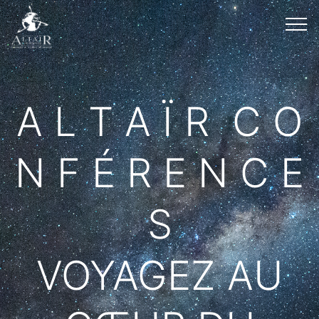
A L T A Ï R C O
N F É R E N C E
S
VOYAGEZ AU